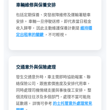
車輛維修與保養安排
包括定期保養、突發故障維修及運輸署驗車
安排。 車輛一旦停駛送修，即代表當日租金
收入歸零， 因此主動維護保養計劃是
維持穩
定出租率的關鍵
，不可輕視。
交通意外與保險處理
發生交通意外時，車主需即時協助報案、聯
絡保險公司、跟進索償進度及安排代用車，
同時處理司機情緒支援與事後復工安排。 整
個流程往往涉及多個部門，處理不當可能拖
延數週， 詳情可參考
的士托管意外處理常見
問題
。