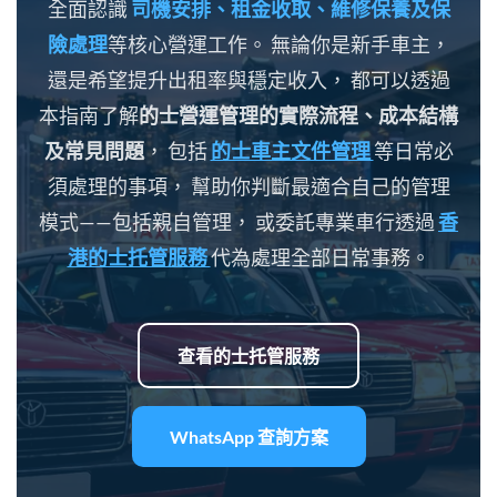
全面認識
司機安排、租金收取、維修保養及保
險處理
等核心營運工作。 無論你是新手車主，
還是希望提升出租率與穩定收入， 都可以透過
本指南了解
的士營運管理的實際流程、成本結構
及常見問題
， 包括
的士車主文件管理
等日常必
須處理的事項， 幫助你判斷最適合自己的管理
模式——包括親自管理， 或委託專業車行透過
香
港的士托管服務
代為處理全部日常事務。
查看的士托管服務
WhatsApp 查詢方案