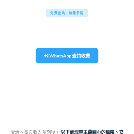
免費查詢 · 無需承諾
想了解你的車輛適合哪種托管方案？
收費因車型及出租情況而異， 建議直接查詢以獲
取針對你車輛的準確方案及報價。
📲 WhatsApp 查詢收費
查看收費詳情頁面
✔ 快速回覆｜✔ 按車輛情況報價
釐清收費與收入預期後，
以下處理車主最關心的風險、安