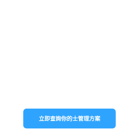
了解專業管理如何有效降低空置時間， 讓每月
收入更穩定可預測。 不少車主在交由車行托管
後， 不再需要親自處理司機缺更、維修跟進及
政府通知等繁瑣事務， 真正做到輕鬆收取穩定
的每月租金收入。
✔ 無需自行處理司機及日常營運
✔ 提升出租穩定性，減少空置時間
✔ 改善營運效率，收入更可預測
✔ 交通意外、政府通知及文件跟進由車行統一處理
立即查詢你的士管理方案
免費評估｜無需承諾｜快速回覆