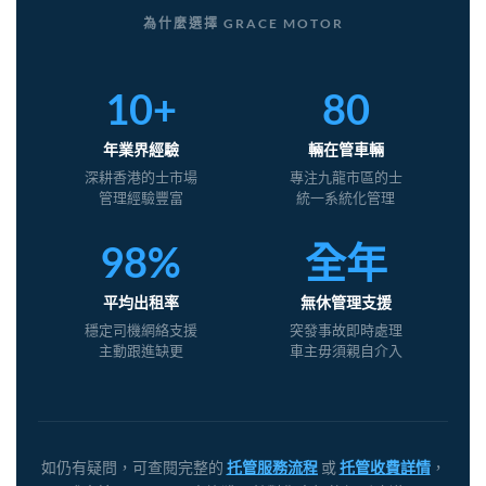
為什麼選擇 GRACE MOTOR
10+
80
年業界經驗
輛在管車輛
深耕香港的士市場
專注九龍市區的士
管理經驗豐富
統一系統化管理
98%
全年
平均出租率
無休管理支援
穩定司機網絡支援
突發事故即時處理
主動跟進缺更
車主毋須親自介入
如仍有疑問，可查閱完整的
托管服務流程
或
托管收費詳情
，