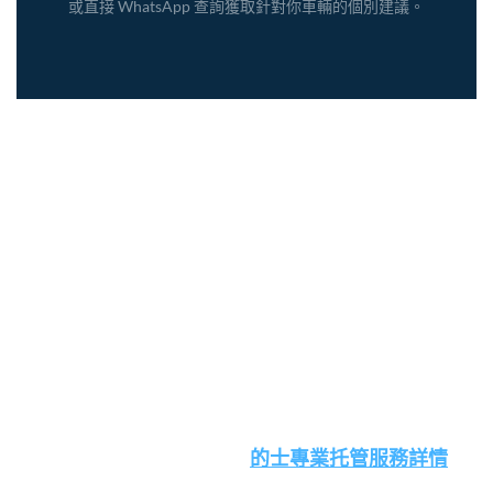
或直接 WhatsApp 查詢獲取針對你車輛的個別建議。
將你的士交由專業團隊
管理，提升出租穩定性
與營運效率
如果你希望減少管理壓力，同時提升車輛使用率
與整體出租表現， 透過
的士專業托管服務詳情