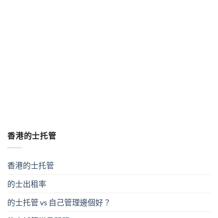
延伸閱讀：
查看的士托管收費方案
的士托管服務運作流
程
的士轉車行完整安排
香港的士托管
香港的士托管
的士出租率
的士托管 vs 自己管理邊個好？