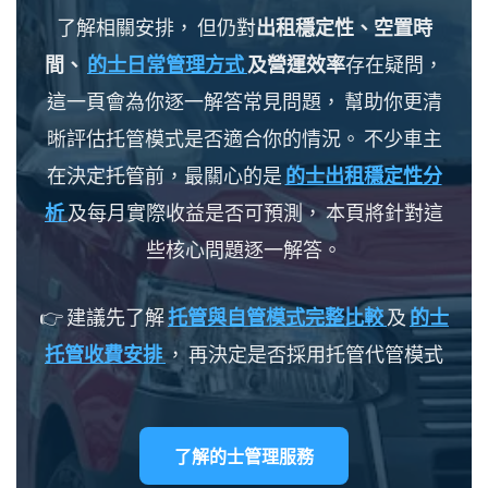
了解相關安排， 但仍對
出租穩定性、空置時
間、
的士日常管理方式
及營運效率
存在疑問，
這一頁會為你逐一解答常見問題， 幫助你更清
晰評估托管模式是否適合你的情況。 不少車主
在決定托管前，最關心的是
的士出租穩定性分
析
及每月實際收益是否可預測， 本頁將針對這
些核心問題逐一解答。
👉 建議先了解
托管與自管模式完整比較
及
的士
托管收費安排
， 再決定是否採用托管代管模式
了解的士管理服務