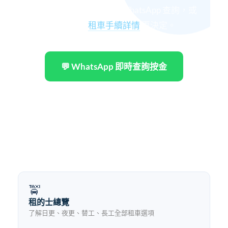
更制及開工安排。 立即 WhatsApp 查詢，或
先睇清楚
租車手續詳情
再決定。
💬 WhatsApp 即時查詢按金
聯絡恩盛汽車 →
⏱ 一般於辦公時間內 30 分鐘內回覆
🚖
租的士總覽
了解日更、夜更、替工、長工全部租車選項
→