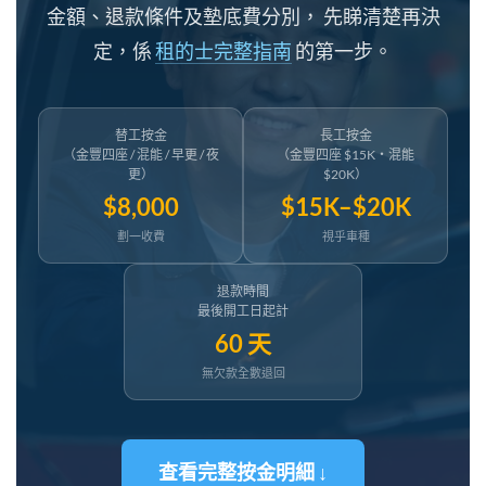
金額、退款條件及墊底費分別， 先睇清楚再決
定，係
租的士完整指南
的第一步。
替工按金
長工按金
（金豐四座 / 混能 / 早更 / 夜
（金豐四座 $15K・混能
更）
$20K）
$8,000
$15K–$20K
劃一收費
視乎車種
退款時間
最後開工日起計
60 天
無欠款全數退回
查看完整按金明細 ↓