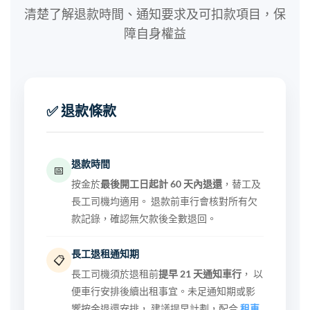
清楚了解退款時間、通知要求及可扣款項目，保
障自身權益
✅ 退款條款
退款時間
📅
按金於
最後開工日起計 60 天內退還
，替工及
長工司機均適用。 退款前車行會核對所有欠
款記錄，確認無欠款後全數退回。
長工退租通知期
📋
長工司機須於退租前
提早 21 天通知車行
， 以
便車行安排後續出租事宜。未足通知期或影
響按金退還安排， 建議提早計劃，配合
租車