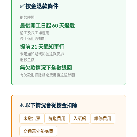
✅ 按金退款條件
退款時間
最後開工日起 60 天退還
替工及長工均適用
長工退租通知期
提前 21 天通知車行
未足通知期或影響退款安排
退款金額
無欠款情況下全數退回
有欠款則扣除相關費用後退還餘額
⚠️ 以下情況會從按金扣除
未繳告票
隧道費用
入氣錢
維修費用
交通意外墊底費