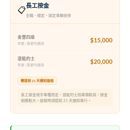
長工按金
📋
全職・穩定・固定車輛安排
金豐四座
$15,000
早更 / 夜更均適用
混能的士
$20,000
早更 / 夜更均適用
需提前 21 天通知退租
長工按金視乎車種而定，混能的士因車價較高，按金
相應較大。退租時須提前 21 天通知車行。