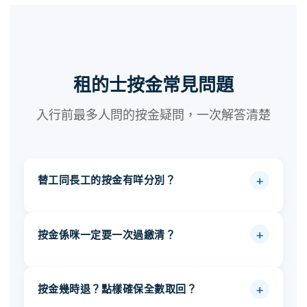
租的士按金常見問題
入行前最多人問的按金疑問，一次解答清楚
+
替工同長工的按金有咩分別？
按金統一為
$8,000
，適用於金豐四座
替工
+
按金係咪一定要一次過繳清？
及混能的士，早更夜更均相同，入行門檻較
低。
按金則視乎車種：金豐四座
長工
唔一定。部分情況下，恩盛汽車提供
供款安
$15,000
，混能的士
$20,000
。 長工司機退租
+
按金幾時退？點樣確保全數取回？
排
，司機可先繳付部分按金後即時開工， 其
時須提前 21 天通知車行，退款時間為最後開