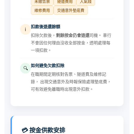
未繳告票
隧道費用
入氣錢
維修費用
交通意外墊底費
扣款後退還餘額
ℹ️
扣除欠款後，
剩餘按金仍會退還
司機。 車行
不會因任何理由沒收全部按金，透明處理每
一項扣款。
如何避免欠款扣除
🔍
在職期間定期核對告票、隧道費及維修記
錄， 出現交通意外及時報保險處理墊底費，
可有效避免離職時出現意外扣款。
💳 按金供款安排