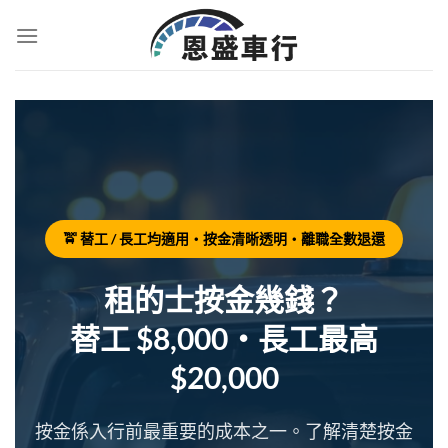
🚖 替工 / 長工均適用・按金清晰透明・離職全數退還
租的士按金幾錢？
替工 $8,000・長工最高
$20,000
按金係入行前最重要的成本之一。了解清楚按金