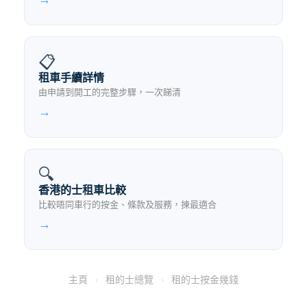
📋
租車手續詳情
由申請到開工的完整步驟，一次睇清
→
🔍
香港的士租車比較
比較唔同車行的按金、條款及服務，揀最適合
→
主頁
›
租的士總覽
›
租的士按金幾錢