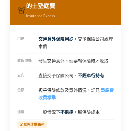
的士墊底費
🚨
Insurance Excess
交通意外保險用途
，交予保險公司處理
用途
索償
發生交通意外、需要報保險時才收取
收取時機
直接交予保險公司，
不經車行持有
去向
視乎保險條款及意外情況，詳見
墊底費
金額
收費標準
一般情況下
不退還
，屬保險成本
退還
✘ 意外才需繳付