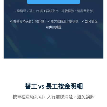
↓ 繼續睇：替工 vs 長工詳細對比・退款條款・墊底費分別
✔ 按金與墊底費分開計算｜✔ 無欠款情況全數退還｜✔ 部分情況
可供款攤還
替工 vs 長工按金明細
按車種清晰列明，入行前睇清楚，避免誤解