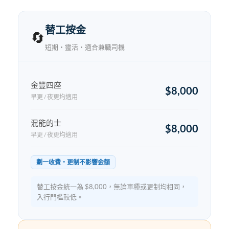
替工按金
🔄
短期・靈活・適合兼職司機
金豐四座
$8,000
早更 / 夜更均適用
混能的士
$8,000
早更 / 夜更均適用
劃一收費・更制不影響金額
替工按金統一為 $8,000，無論車種或更制均相同，
入行門檻較低。