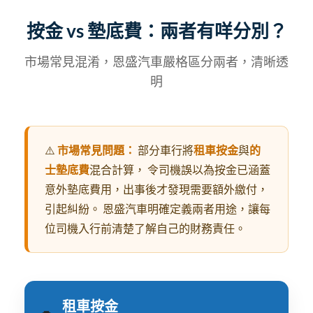
按金 vs 墊底費：兩者有咩分別？
市場常見混淆，恩盛汽車嚴格區分兩者，清晰透
明
⚠️
市場常見問題：
部分車行將
租車按金
與
的
士墊底費
混合計算， 令司機誤以為按金已涵蓋
意外墊底費用，出事後才發現需要額外繳付，
引起糾紛。 恩盛汽車明確定義兩者用途，讓每
位司機入行前清楚了解自己的財務責任。
租車按金