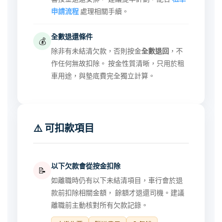
申請流程
處理相關手續。
全數退還條件
💰
除非有未結清欠款，否則按金
全數退回
，不
作任何無故扣除。 按金性質清晰，只用於租
車用途，與墊底費完全獨立計算。
⚠️ 可扣款項目
以下欠款會從按金扣除
📝
如離職時仍有以下未結清項目，車行會於退
款前扣除相關金額， 餘額才退還司機。建議
離職前主動核對所有欠款記錄。