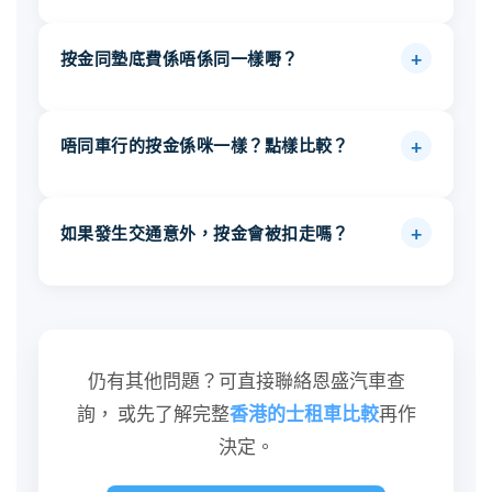
後每更攤還固定金額，直至供滿為止。具體安
工日起 60 天內。
按金於
最後開工日起計 60 天內退還
。要確保
排視乎個別情況，建議直接聯絡車行查詢，
+
按金同墊底費係唔係同一樣嘢？
全數取回，需在離職前結清所有欠款， 包
或參閱
點樣申請租車
了解詳情。
括：未繳告票、隧道費、入氣錢、維修費用及
唔係，兩者完全不同。
租車按金只用於租車用
交通意外墊底費。 長工司機亦須確保已提前
+
唔同車行的按金係咪一樣？點樣比較？
途，係租車合約的保證金，離職後可取回。
21 天通知車行，否則可能影響退款安排。
墊底費係發生交通意外後才需要繳付，直接交
唔同車行的按金金額、退款條件及墊底費計算
予保險公司，屬保險成本，一般情況下不退
+
如果發生交通意外，按金會被扣走嗎？
方式均有分別。 除按金金額外，更要留意車
還。 恩盛汽車嚴格區分兩者，絕不混合計
行是否將墊底費混入按金計算、退款時間是否
算，與部分車行的做法不同。
視乎情況。如意外涉及墊底費且司機未另行繳
清晰、 有冇供款安排等。詳細比較可參閱
香
付，車行可能從按金中扣除墊底費金額。 因
港的士租車比較
， 了解選擇車行時應注意的
此建議發生意外後，及時依程序處理並繳付墊
重點。
仍有其他問題？可直接聯絡恩盛汽車查
底費，避免離職時影響按金退款金額。 其餘
詢， 或先了解完整
香港的士租車比較
再作
按金在無其他欠款情況下，仍會全數退還。
決定。