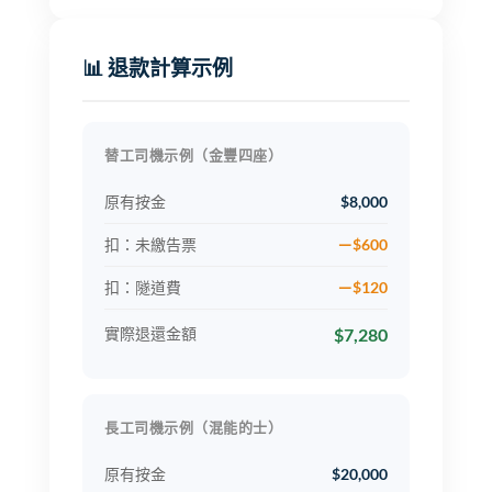
📊 退款計算示例
替工司機示例（金豐四座）
原有按金
$8,000
扣：未繳告票
－$600
扣：隧道費
－$120
$7,280
實際退還金額
長工司機示例（混能的士）
原有按金
$20,000