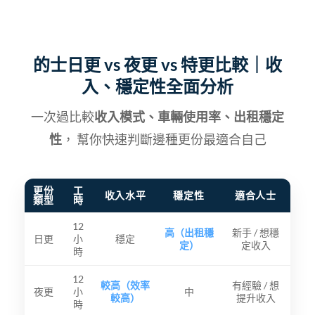
的士日更 vs 夜更 vs 特更比較｜收
入、穩定性全面分析
一次過比較
收入模式、車輛使用率、出租穩定
性
， 幫你快速判斷邊種更份最適合自己
更份
工
收入水平
穩定性
適合人士
類型
時
12
高（出租穩
新手 / 想穩
日更
小
穩定
定）
定收入
時
12
較高（效率
有經驗 / 想
夜更
小
中
較高）
提升收入
時