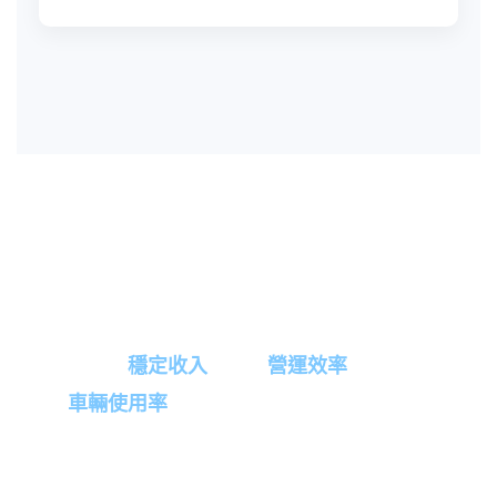
揀啱更份，比努力更重要
無論你想
穩定收入
、提升
營運效率
， 定追求更
高
車輛使用率
， 選擇適合自己嘅更份，先可以
長期做得穩、賺得多。