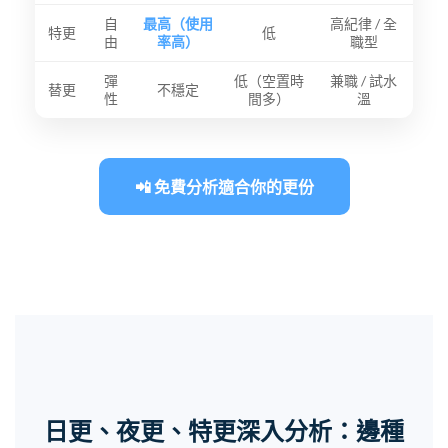
自
最高（使用
高紀律 / 全
特更
低
由
率高）
職型
彈
低（空置時
兼職 / 試水
替更
不穩定
性
間多）
溫
📲 免費分析適合你的更份
日更、夜更、特更深入分析：邊種