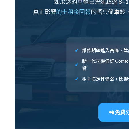
如果您的車輛已營運超過 8–
真正影響
的士租金回報
的唔只係車齡
維修頻率進入高峰，建
新一代司機偏好 Comfo
響
租金穩定性轉弱，影響
📲 免