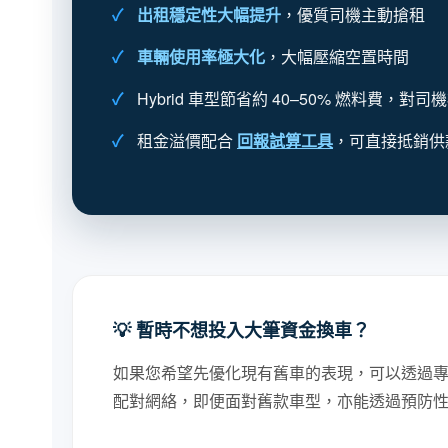
出租穩定性大幅提升
，優質司機主動搶租
車輛使用率極大化
，大幅壓縮空置時間
Hybrid 車型節省約 40–50% 燃料費，對
租金溢價配合
回報試算工具
，可直接抵銷供
💡 暫時不想投入大筆資金換車？
如果您希望先優化現有舊車的表現，可以透過專
配對網絡，即便面對舊款車型，亦能透過預防