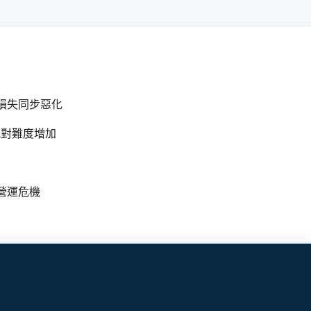
損失同步惡化
配對難度增加
營運危機