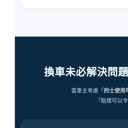
換車未必解決問
當車主考慮「
的士使用
「點樣可以