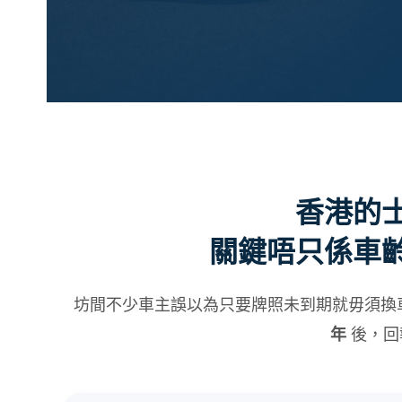
香港的
關鍵唔只係車
坊間不少車主誤以為只要牌照未到期就毋須換
後，回
年