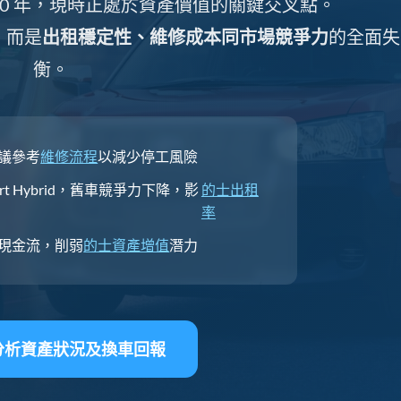
10 年，現時正處於資產價值的關鍵交叉點。
，而是
出租穩定性、維修成本同市場競爭力
的全面失
衡。
議參考
維修流程
以減少停工風險
rt Hybrid，舊車競爭力下降，影
的士出租
率
現金流，削弱
的士資產增值
潛力
費分析資產狀況及換車回報