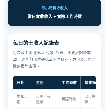
每小時實收收入
當日實收收入 ÷ 實際工作時數
每日的士收入記錄表
每次收工後可按以下項目記錄。不要只記營業
額， 否則無法準確比較不同日期、更份及工作時
數的實際表現。
日期
更份
工作時數
營業額
車
填寫日
日更／夜
當日總
當
實際時數
期
更等
額
租