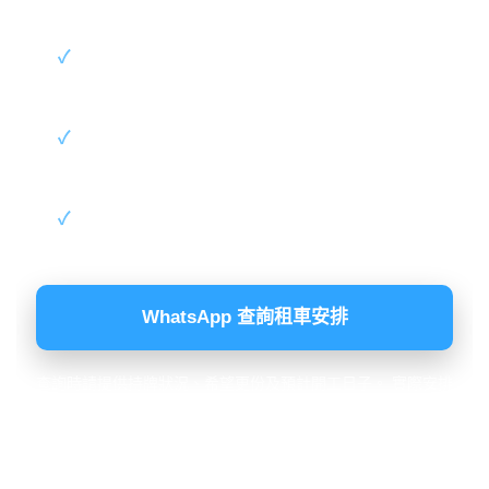
了解車租、按金及交收要求
按持牌狀況及經驗了解租車流程
確認太子交更時間及當時可安排車源
WhatsApp 查詢租車安排
查詢時請提供持牌狀況、希望更份及預計開工日子。 實際安排
須視乎司機資格、所需文件及查詢當時車源，查詢不代表必須
租車。