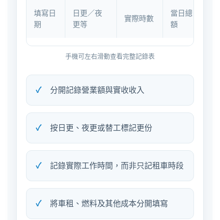
填寫日
日更／夜
當日總
當
實際時數
期
更等
額
租
手機可左右滑動查看完整記錄表
分開記錄營業額與實收收入
按日更、夜更或替工標記更份
記錄實際工作時間，而非只記租車時段
將車租、燃料及其他成本分開填寫