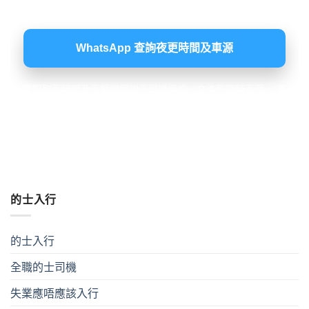
WhatsApp 查詢夜更時間及車源
實際取車時間及車輛供應視乎司機資格、文件和當時車源， 查
詢並不代表已確認租車或預留車輛。
的士入行
的士入行
全職的士司機
失業應唔應該入行